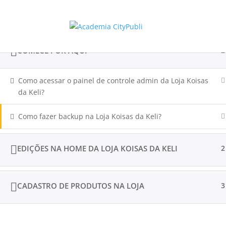
COMECE POR AQUI
2
Início
cursos LearnPress
Tutoriais em vídeo
Tutoria
Desenvolvido por
CityPubli | Marketing para
Como acessar o painel de controle admin da Loja Koisas
da Keli?
Como fazer backup na Loja Koisas da Keli?
EDIÇÕES NA HOME DA LOJA KOISAS DA KELI
2
CADASTRO DE PRODUTOS NA LOJA
3