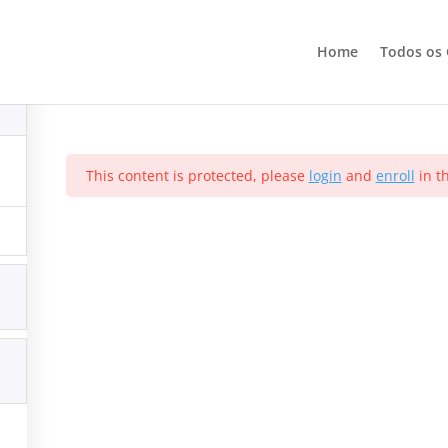
Tutorial Koisas da Keli
Home
Todos os 
l Koisas da Keli
 Conversão
This content is protected, please
login
and
enroll
in th